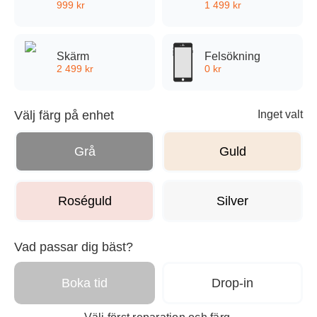
Blogg
999
kr
1 499
kr
Vanliga frågor
Skärm
Felsökning
2 499
kr
0
kr
För Företag
Välj färg på enhet
Inget valt
Om oss
Grå
Guld
Begagnade Mobiler
Roséguld
Silver
Vad passar dig bäst?
Boka tid
Drop-in