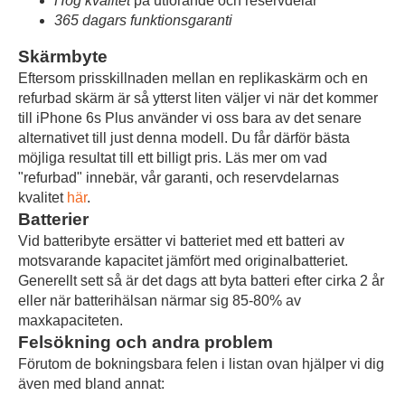
Hög kvalitet
på utförande och reservdelar
365 dagars funktionsgaranti
Skärmbyte
Eftersom prisskillnaden mellan en replikaskärm och en
refurbad skärm är så ytterst liten väljer vi när det kommer
till iPhone 6s Plus använder vi oss bara av det senare
alternativet till just denna modell. Du får därför bästa
möjliga resultat till ett billigt pris. Läs mer om vad
"refurbad" innebär, vår garanti, och reservdelarnas
kvalitet
här
.
Batterier
Vid batteribyte ersätter vi batteriet med ett batteri av
motsvarande kapacitet jämfört med originalbatteriet.
Generellt sett så är det dags att byta batteri efter cirka 2 år
eller när batterihälsan närmar sig 85-80% av
maxkapaciteten.
Felsökning och andra problem
Förutom de bokningsbara felen i listan ovan hjälper vi dig
även med bland annat: