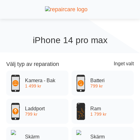
iPhone 14 pro max
Välj typ av reparation
Inget valt
Kamera - Bak
Batteri
1 499
kr
799
kr
Halmstad
Laddport
Ram
799
kr
1 799
kr
Värnamo
Skärm
Skärm