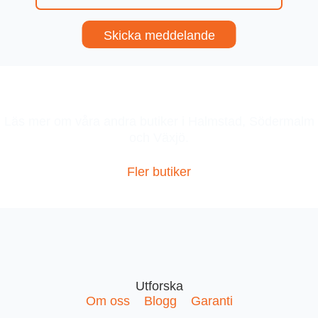
Våra andra butiker
Läs mer om våra andra butiker i Halmstad, Södermalm
och Växjö.
Fler butiker
Utforska
Om oss
Blogg
Garanti