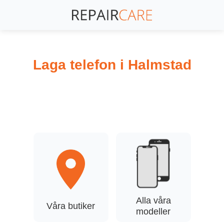
Laga telefon i Halmstad
Reparera din mobiltelefon i Halmstad, Vi lagar iPhone,
iPad, Samsung, Huawei och andra modeller. Trasig
skärm ? Dåligt batteri ? Vi hjälper dig! Priserna kan vara
lägre! ring på 0720-262029.
Halmstad
Värnamo
Alla våra
Våra butiker
modeller
Blogg