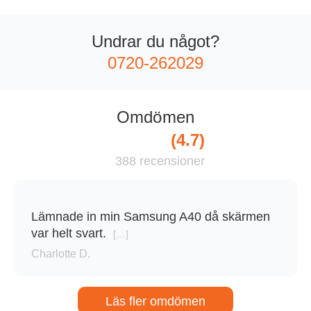
Vanliga frågor
Undrar du något?
0720-262029
För Företag
Omdömen
Om oss
4.7
Begagnade Mobiler
388 recensioner
Lämnade in min Samsung A40 då skärmen
var helt svart.
...
Charlotte D.
Läs fler omdömen