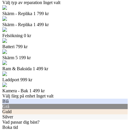
Välj typ av reparation
Inget valt
Skärm - Replika
1 799
kr
Skärm - Replika
1 499
kr
Felsökning
0
kr
Batteri
799
kr
Skärm
5 199
kr
Ram & Baksida
1 499
kr
Laddport
999
kr
Kamera - Bak
1 499
kr
Välj färg på enhet
Inget valt
Blå
Grå
Guld
Silver
Vad passar dig bäst?
Boka tid