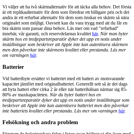
Vi väljer att ha två skärmalternativ för att täcka alla behov. Det första
är ett replikaalternativ för dem som föredrar ett billigare pris och det
andra är ett refurbat alternativ för dem som önskar en skärm så nära
originalet som möjligt. Oavsett kan du vara trygg med att du får en
bra skärm som passar dina behov. Läs mer om vad "refurbad"
innebär, vår garanti, och reservdelarnas kvalitet
här
.
När man byter
skärm hos en tredjepartsreparatör dyker det upp en notis under
inställningar som beskriver att Apple inte kan autentisera skärmen
men den påverkar inte skärmens kvalitet eller prestanda. Läs mer
om varningen
här
.
Batterier
Vid batteribyte ersätter vi batteriet med ett batteri av motsvarande
kapacitet jämfört med originalbatteriet. Generellt sett så är det dags
att byta batteri efter cirka 2 år eller när batterihälsan närmar sig 85-
80% av maxkapaciteten.
När du byter batteri hos en
tredjepartsreparatör dyker det upp en notis under inställningar som
beskriver att Apple inte kan autentisera batteriet men den påverkar
inte batteriets kvalitet eller prestanda. Läs mer om varningen
här
.
Felsökning och andra problem
Förutom de bokningsbara felen i listan ovan hjälper vi dig även med