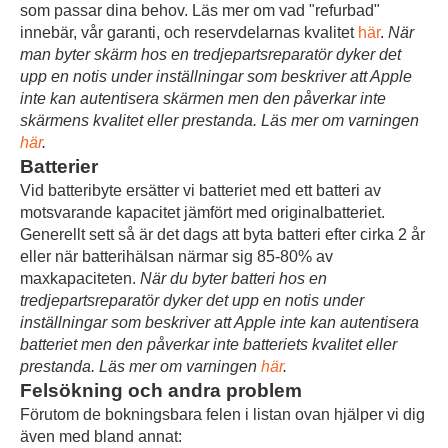
som passar dina behov. Läs mer om vad "refurbad"
innebär, vår garanti, och reservdelarnas kvalitet
här
.
När
man byter skärm hos en tredjepartsreparatör dyker det
upp en notis under inställningar som beskriver att Apple
inte kan autentisera skärmen men den påverkar inte
skärmens kvalitet eller prestanda. Läs mer om varningen
här
.
Batterier
Vid batteribyte ersätter vi batteriet med ett batteri av
motsvarande kapacitet jämfört med originalbatteriet.
Generellt sett så är det dags att byta batteri efter cirka 2 år
eller när batterihälsan närmar sig 85-80% av
maxkapaciteten.
När du byter batteri hos en
tredjepartsreparatör dyker det upp en notis under
inställningar som beskriver att Apple inte kan autentisera
batteriet men den påverkar inte batteriets kvalitet eller
prestanda. Läs mer om varningen
här
.
Felsökning och andra problem
Förutom de bokningsbara felen i listan ovan hjälper vi dig
även med bland annat: