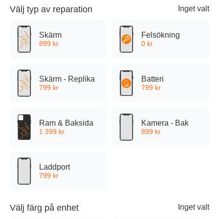
Värnamo
Välj typ av reparation
Inget valt
Blogg
Skärm
Felsökning
899
kr
0
kr
Vanliga frågor
Skärm - Replika
Batteri
För Företag
799
kr
799
kr
Om oss
Ram & Baksida
Kamera - Bak
1 399
kr
899
kr
Begagnade Mobiler
Laddport
799
kr
Välj färg på enhet
Inget valt