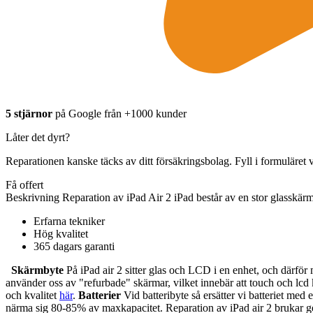
5 stjärnor
på Google från +1000 kunder
Låter det dyrt?
Reparationen kanske täcks av ditt försäkringsbolag. Fyll i formuläret v
Få offert
Beskrivning
Reparation av iPad Air 2 iPad består av en stor glasskärm s
Erfarna tekniker
Hög kvalitet
365 dagars garanti
Skärmbyte
På iPad air 2 sitter glas och LCD i en enhet, och därför
använder oss av "refurbade" skärmar, vilket innebär att touch och lcd
och kvalitet
här
.
Batterier
Vid batteribyte så ersätter vi batteriet med e
närma sig 80-85% av maxkapacitet. Reparation av iPad air 2 brukar gen