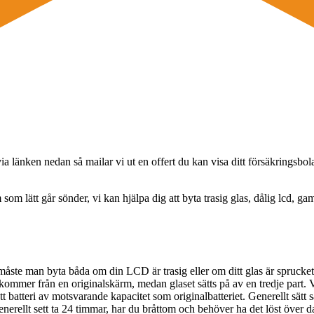
ia länken nedan så mailar vi ut en offert du kan visa ditt försäkringsbol
om lätt går sönder, vi kan hjälpa dig att byta trasig glas, dålig lcd, gamm
 måste man byta båda om din LCD är trasig eller om ditt glas är sprucke
 kommer från en originalskärm, medan glaset sätts på av en tredje part. 
tt batteri av motsvarande kapacitet som originalbatteriet. Generellt sätt så 
erellt sett ta 24 timmar, har du bråttom och behöver ha det löst över d