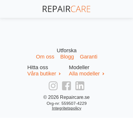
Halmstad
Utforska
Om oss
Blogg
Garanti
Värnamo
Hitta oss
Modeller
Våra butiker
Alla modeller
Blogg
© 2026 Repaircare.se
Vanliga frågor
Org-nr: 559507-4229
Integritetspolicy
För Företag